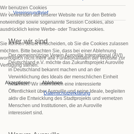
Wir benutzen Cookies
Vereinsrundbrief
Wir verwenden auf unserer Website nur für den Betrieb
notwendige sowie sogenannte Session Cookies, also
ausdrücklich keine Werbe- oder Trackingcookies.
Wer wir sind
Sie können selbst entscheiden, ob Sie die Cookies zulassen
möchten. Bitte beachten Sie, dass bei einer Ablehnung
Der gemeinnützige Verein Auroville International (AVI)
womöglich nicht mehr alle Funktionalitäten der Website zur
Deutschland e.V. möchte das Zukunftsprojekt Auroville
Verfügung stehen.
in Deutschland bekannt machen und an der
Verwirklichung des Ideals der menschlichen Einheit
Akzeptieren
Ablehnen
mitwirken. Wir informieren eine interessierte
Öffentlichkeit über Auroville und seine Ideale, begleiten
Datenschutzerklärung
aktiv die Entwicklung des Stadtprojekts und vernetzen
Menschen und Institutionen, die an Auroville
interessiert sind.